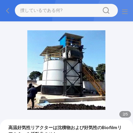
2
/
5
高温好気性リアクターは沈積物および好気性のBiofilmリ