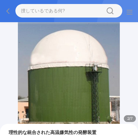
2
/
7
理性的な統合された高温嫌気性の発酵装置