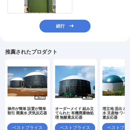
続行
推薦されたプロダクト
操作が簡単 設置が簡単
オーダーメイド 組み立
埋立地 流出 水産
割引 廃棄水 厌気反応器
てられた 有機廃棄物処
水 豆産物 ワイン
理 無酸素反応器
素反応器
ベストプライス
ベストプライス
ベストプラ