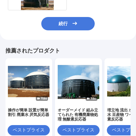
続行
推薦されたプロダクト
操作が簡単 設置が簡単
オーダーメイド 組み立
埋立地 流出 水産
割引 廃棄水 厌気反応器
てられた 有機廃棄物処
水 豆産物 ワイン
理 無酸素反応器
素反応器
ベストプライス
ベストプライス
ベストプラ