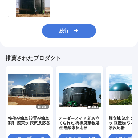
めの生物ガス工場
続行
推薦されたプロダクト
操作が簡単 設置が簡単
オーダーメイド 組み立
埋立地 流出 水産
割引 廃棄水 厌気反応器
てられた 有機廃棄物処
水 豆産物 ワイン
理 無酸素反応器
素反応器